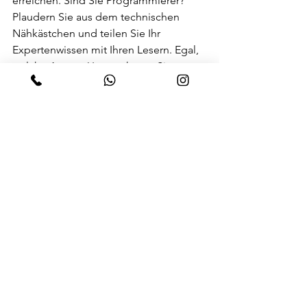
erreichen. Sind Sie Programmierer? 
Plaudern Sie aus dem technischen 
Nähkästchen und teilen Sie Ihr 
Expertenwissen mit Ihren Lesern. Egal, 
welche Art von Unternehmen Sie 
führen, eines ist sicher: durch das 
Bloggen bekommen Sie die 
Möglichkeit, Ihrem Unternehmen auf 
unkonventionelle Weise die richtige 
Stimme zu verleihen.  
Inspiration  
Stöbern Sie durch den Wix-Blog! Dort 
werden unsere neuen Funktionen 
vorgestellt und Sie finden viele 
hilfreiche Tipps und spannende 