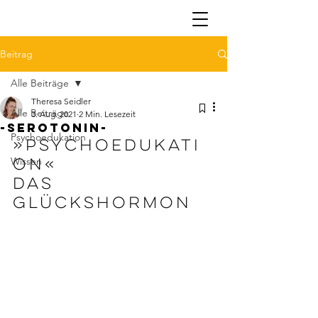
Beitrag
Alle Beiträge
Theresa Seidler
Alle Beiträge
3. Aug. 2021
2 Min. Lesezeit
-SEROTONIN-
Psychoedukation
»PSYCHOEDUKATI
ON«
Wissen
Das 
Glückshormon