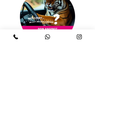
Du
möchtest
etwas verändern
und würdest gern
psychologische Beratung in
Anspruch nehmen
? Dann